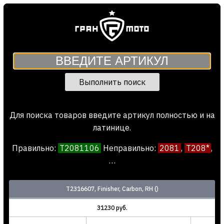
Выполнить поиск
Для поиска товаров введите артикул полностью и на
латинице.
Правильно:
T2081106
Неправил
ь
но:
2081
,
T208*
,
…
T2316607, Finisher, Carbon, RH ()
31230 руб.