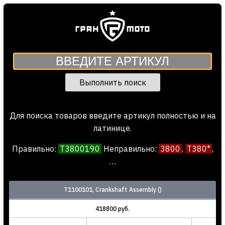
Выполнить поиск
Для поиска товаров введите артикул полностью и на
латинице.
Правильно:
T3800190
Неправил
ь
но:
3800
,
T380*
,
…
T1100101, Crankshaft Assembly ()
418800 руб.