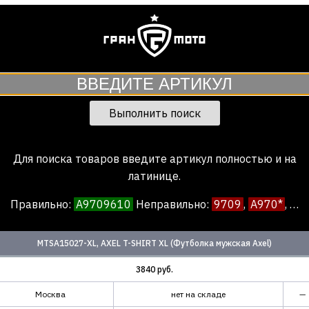
Выполнить поиск
Для поиска товаров введите артикул полностью и на
латинице.
Правильно:
A9709610
Неправил
ь
но:
9709
,
A970*
, …
MTSA15027-XL, AXEL T-SHIRT XL (Футболка мужская Axel)
3840 руб.
Москва
нет на складе
—