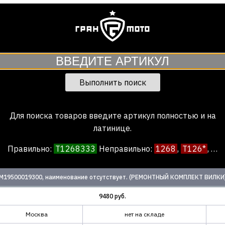
Выполнить поиск
Для поиска товаров введите артикул полностью и на
латинице.
Правильно:
T1268333
Неправил
ь
но:
1268
,
T126*
, …
M19500019300, наименование отсутствует. (РЕМОНТНЫЙ КОМПЛЕКТ ВИЛКИ
9480 руб.
Москва
нет на складе