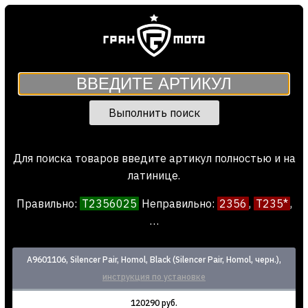
Выполнить поиск
Для поиска товаров введите артикул полностью и на
латинице.
Правильно:
T2356025
Неправил
ь
но:
2356
,
T235*
,
…
A9601106, Silencer Pair, Homol, Black (Silencer Pair, Homol, черн.),
инструкция по установке
120290 руб.